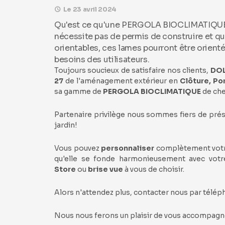
Le 23 avril 2024
Qu'est ce qu'une PERGOLA BIOCLIMATIQUE? 
nécessite pas de permis de construire et q
orientables, ces lames pourront être orient
besoins des utilisateurs.
Toujours soucieux de satisfaire nos clients,
DOL
27
de l'aménagement extérieur en
Clôture, Po
sa gamme de
PERGOLA BIOCLIMATIQUE
de ch
Partenaire privilège nous sommes fiers de prése
jardin!
Vous pouvez
personnaliser
complètement vot
qu'elle se fonde harmonieusement avec votr
Store
ou
brise vue
à vous de choisir.
Alors n'attendez plus, contacter nous par télép
Nous nous ferons un plaisir de vous accompagner