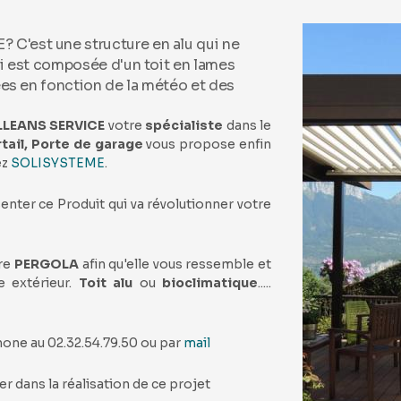
C'est une structure en alu qui ne
ui est composée d'un toit en lames
ées en fonction de la météo et des
LEANS SERVICE
votre
spécialiste
dans le
rtail, Porte de garage
vous propose enfin
ez
SOLISYSTEME
.
nter ce Produit qui va révolutionner votre
re
PERGOLA
afin qu'elle vous ressemble et
e extérieur.
Toit alu
ou
bioclimatique
.....
hone au 02.32.54.79.50 ou par
mail
 dans la réalisation de ce projet