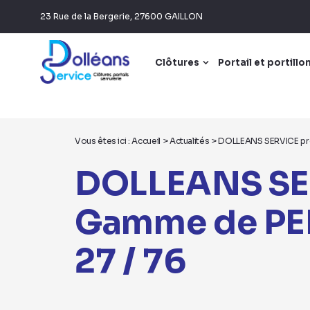
Panneau de gestion des cookies
23 Rue de la Bergerie, 27600 GAILLON
Clôtures
Portail et portillo
Vous êtes ici :
Accueil
>
Actualités
> DOLLEANS SERVICE pro
DOLLEANS SER
Gamme de PE
27 / 76