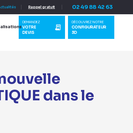
02 49 88 42 63
ctualités
Rappel gratuit
DEMANDEZ
DÉCOUVREZ NOTRE
alisations
VOTRE
CONFIGURATEUR
DEVIS
3D
nouvelle
QUE dans le