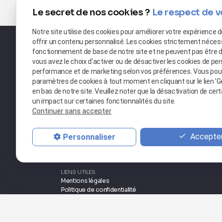
Le secret de nos cookies ?
Le respect de v
Notre site utilise des cookies pour améliorer votre expérience 
offrir un contenu personnalisé. Les cookies strictement néces
fonctionnement de base de notre site et ne peuvent pas être 
vous avez le choix d'activer ou de désactiver les cookies de per
performance et de marketing selon vos préférences. Vous pou
paramètres de cookies à tout moment en cliquant sur le lien 'G
en bas de notre site. Veuillez noter que la désactivation de cer
un impact sur certaines fonctionnalités du site.
Continuer sans accepter
NOUS CONTACTER
02 49 88 42 63
Accepter
Personnaliser
NOUS RETROUVER
23 Rue de la Bergerie
27600 GAILLON
LIENS UTILES
Mentions légales
Politique de confidentialité
Plan du site