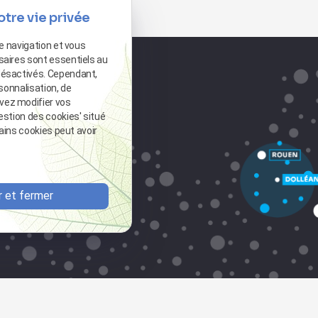
otre vie privée
de navigation et vous
saires sont essentiels au
désactivés. Cependant,
sonnalisation, de
vez modifier vos
estion des cookies' situé
tains cookies peut avoir
 et fermer