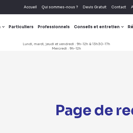
Accueil
Qui sommes-nous ?
Devis Gratuit
Contact
A
n
Particuliers
Professionnels
Conseils et entretien
Ré
Lundi, mardi, jeudi et vendredi : 9h-12h & 13h30-17h
Mercredi : 9h-12h
Page de re